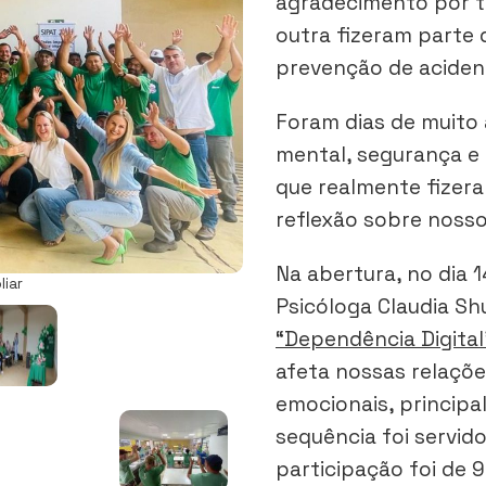
agradecimento por t
outra fizeram parte 
prevenção de aciden
Foram dias de muito 
mental, segurança e 
que realmente fize
reflexão sobre noss
Na abertura, no dia 
liar
Psicóloga Claudia Sh
“Dependência Digital
afeta nossas relações
emocionais, principa
sequência foi servid
participação foi de 