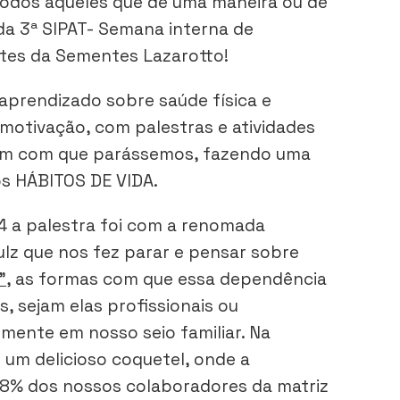
odos aqueles que de uma maneira ou de
da 3ª SIPAT- Semana interna de
tes da Sementes Lazarotto!
aprendizado sobre saúde física e
motivação, com palestras e atividades
ram com que parássemos, fazendo uma
os HÁBITOS DE VIDA.
14 a palestra foi com a renomada
ulz que nos fez parar e pensar sobre
”
, as formas com que essa dependência
, sejam elas profissionais ou
lmente em nosso seio familiar. Na
o um delicioso coquetel, onde a
98% dos nossos colaboradores da matriz