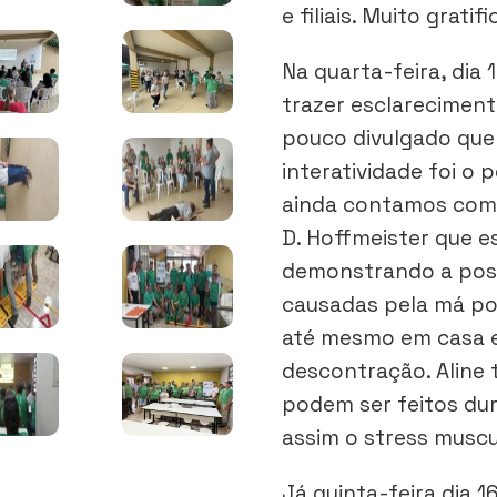
e filiais. Muito grati
Na quarta-feira, dia 
trazer esclarecimen
pouco divulgado que
interatividade foi o
ainda contamos com a
D. Hoffmeister que e
demonstrando a post
causadas pela má pos
até mesmo em casa 
descontração. Aline
podem ser feitos dur
assim o stress muscu
Já quinta-feira dia 