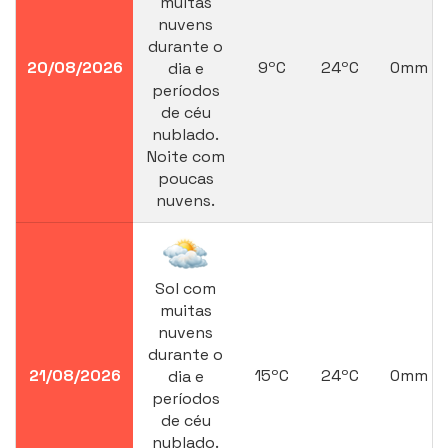
muitas
nuvens
durante o
20/08/2026
9ºC
24ºC
0mm
dia e
períodos
de céu
nublado.
Noite com
poucas
nuvens.
Sol com
muitas
nuvens
durante o
21/08/2026
15ºC
24ºC
0mm
dia e
períodos
de céu
nublado.