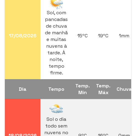
Sol, com
pancadas
de chuva
de manhã
17/08/2026
15ºC
19ºC
1mm
e muitas
nuvens à
tarde. À
noite,
tempo
firme.
Temp.
Temp.
Dia
Tempo
Chuva
Mín
Máx
Sol o dia
todo sem
nuvens no
18/08/2026
9ºC
16ºC
0mm