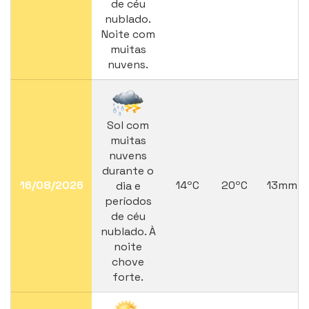
de céu
nublado.
Noite com
muitas
nuvens.
Sol com
muitas
nuvens
durante o
16/08/2026
14ºC
20ºC
13mm
dia e
períodos
de céu
nublado. À
noite
chove
forte.