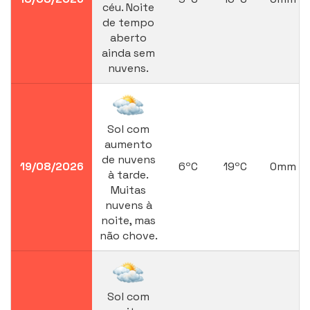
céu. Noite
de tempo
aberto
ainda sem
nuvens.
Sol com
aumento
de nuvens
19/08/2026
6ºC
19ºC
0mm
à tarde.
Muitas
nuvens à
noite, mas
não chove.
Sol com