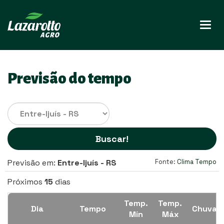
Nave
Previsão do tempo
Buscar!
Previsão em:
Entre-Ijuís - RS
Fonte:
Clima Tempo
Próximos
15
dias
Temp.
Temp.
Dia
Tempo
Chuva
Mín
Máx