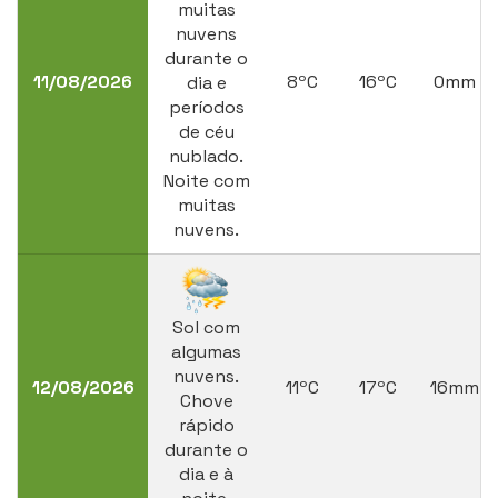
muitas
nuvens
durante o
11/08/2026
8ºC
16ºC
0mm
dia e
períodos
de céu
nublado.
Noite com
muitas
nuvens.
Sol com
algumas
nuvens.
12/08/2026
11ºC
17ºC
16mm
Chove
rápido
durante o
dia e à