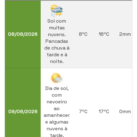
Sol com
muitas
08/08/2026
8ºC
16ºC
2mm
nuvens.
Pancadas
de chuva à
tarde e à
noite.
Dia de sol,
com
nevoeiro
ao
09/08/2026
7ºC
17ºC
0mm
amanhecer
e algumas
nuvens à
tarde.