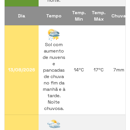
noite.
Temp.
Temp.
Dia
Tempo
Chuva
Mín
Máx
Sol com
aumento
de nuvens
e
13/08/2026
14ºC
17ºC
7mm
pancadas
de chuva
no fim da
manhã e à
tarde.
Noite
chuvosa.